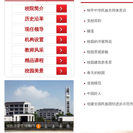
校院简介
铸牢中华民族共同体意识
●
历史沿革
党校荷韵
●
现任领导
睡莲
●
机构设置
校园的洋紫荆花
●
教师风采
校园景观新貌
●
精品课程
校园建筑群美景
●
校园美景
春天的校园
●
道德模范
●
中国好人
●
创建全国民族团结进步示范
●
柳州市委党校南门
1
2
3
4
5