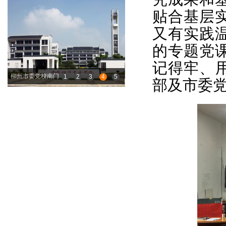
贴合基层
又有实践
的专题党
记得牢、
柳州市委党校南门
1
2
3
4
5
部及市委