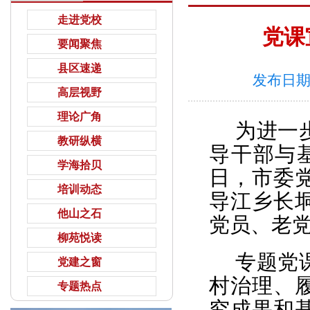
走进党校
党课
要闻聚焦
县区速递
发布日期
高层视野
理论广角
为进一
教研纵横
导干部与
学海拾贝
日，市委
培训动态
导江乡长
他山之石
党员、老
柳苑悦读
专题党
党建之窗
村治理、
专题热点
究成果和