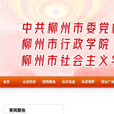
首页
走进党校
要闻聚焦
县区速递
高层视野
理论广
要闻聚焦