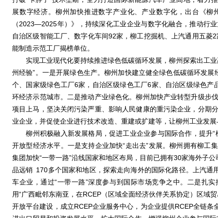
展数字经济。柳州加快推进数字产业化、产业数字化，出台《柳
（2023—2025年）》，持续深化工业企业与数字化融合，推动
自治区级智能工厂、数字化车间92家，柳工挖掘机、上汽通用五菱2
能制造示范工厂揭榜单位。
实现工业现代化要持续推进绿色低碳循环发展，柳州探索出工业高
州经验”。一是开展绿色生产。柳州加快建立健全绿色低碳循环发展
个、国家级绿色工厂6家，自治区级绿色工厂6家、自治区级绿色产
环经济示范城市。二是推动产业绿色化。柳州加快产业转型升级步
项目上马，坚决关闭污染严重、影响人民健康的重污染企业，分期
业企业，并促使企业进行技术改造、重建或扩建等，让柳州工业发展
柳州积极融入新发展格局，促进工业企业参与国际合作，提升“柳
开放型经济水平。一是支持企业加快“走出去”发展。柳州拥有柳工
集团加快“一带一路”沿线国家和地区布局，目前已拥有30家海外子
品远销 170多个国家和地区，探索走向海外的国际化路径。上汽通
车企业，通过“一带一路”深度参与到国际市场竞争之中。二是扎
用“广西毗邻东南亚，在RCEP（区域全面经济伙伴关系协定）区域
开放平台建设，成立RCEP企业服务中心，为企业提供RCEP全链条