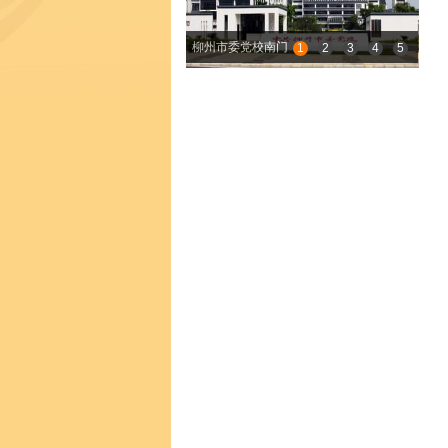
柳州市委党校南门
柳州市委党校南门
1
2
3
4
5