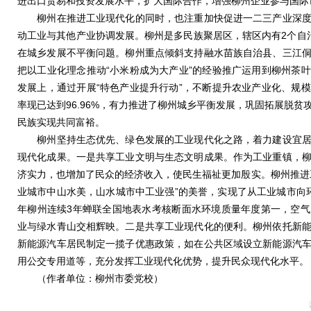
进出口贸易和投资发展水平，扩大国际合作，增强柳州企业参与国际
柳州在推进工业现代化的同时，也注重加快促进一二三产业深度
动工业与其他产业协调发展。柳州是多民族聚居区，辖区内有2个自
在城乡发展不平衡问题。柳州重点倾斜支持融水苗族自治县、三江
把以工业化理念推动“小米粉成为大产业”的经验推广运用到柳州茶
发展上，通过开展“特色产业提升行动”，不断提升农业产业化、规
率现已达到96.96%，有力推进了柳州城乡平衡发展，巩固拓展脱
民族实现共同富裕。
柳州坚持生态优先、绿色发展的工业现代化之路，着力建设宜居
现代化成果。一是共享工业文明与生态文明成果。作为工业重镇，
济实力，也增加了民众的经济收入，使民生福祉更加殷实。柳州推进
业城市中山水美，山水城市中工业强”的美誉，实现了从工业城市向环境
年柳州连续3年蝉联全国地表水考核断面水环境质量年度第一，空
业与绿水青山交相辉映。二是共享工业现代化的便利。柳州依托新
新能源汽车居民制定一揽子优惠政策，如在公共区域设立新能源汽
用公交专用道等，充分发挥工业现代化优势，提升民众现代化水平。
（作者单位：柳州市委党校）