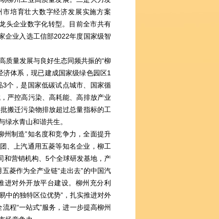
州市培育壮大数字经济发展实施方案
行业龙头企业数字化转型。目前全市共有
家企业入选工信部2022年度国家级智
质量发展与良好生态同频共振的“柳
经济体系，现已建成国家级绿色园区1
品3个，是国家低碳试点城市、国家循
伐，严控高污染、高耗能、高排放产业
分批搬迁污染物排放超过总量指标的工
与绿水青山和谐共生。
州制造”知名度和竞争力，全面提升
集团、上汽通用五菱等知名企业，柳工
公司和营销机构、5个全球研发基地，产
用五菱作为全产业链“走出去”的中国汽
实推进对外开放平台建设。柳州充分利
贸易中的独特区位优势”，扎实推进对外
全流程“一站式”服务，进一步提高柳州